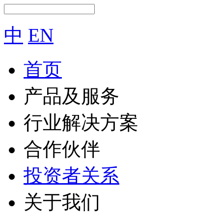
中
EN
首页
产品及服务
行业解决方案
合作伙伴
投资者关系
关于我们