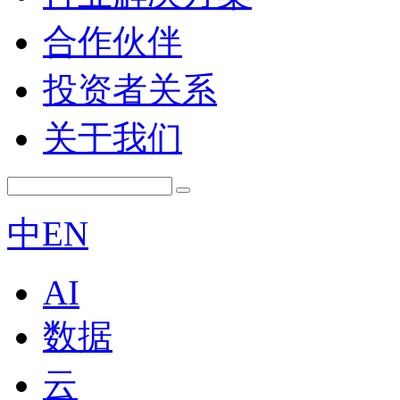
合作伙伴
投资者关系
关于我们
中
EN
AI
数据
云