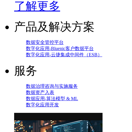
了解更多
产品及解决方案
数据安全管控平台
数字化应用-Bluenic客户数据平台
数字化应用-云捷集成中间件（ESB）
服务
数据治理咨询与实施服务
数据资产入表
数据应用-算法模型 & ML
数字化应用开发