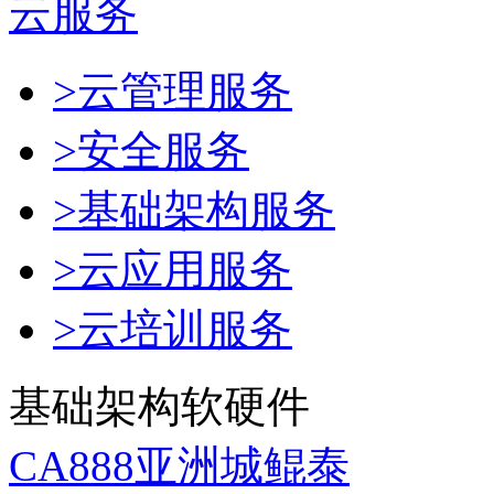
云服务
>云管理服务
>安全服务
>基础架构服务
>云应用服务
>云培训服务
基础架构软硬件
CA888亚洲城鲲泰