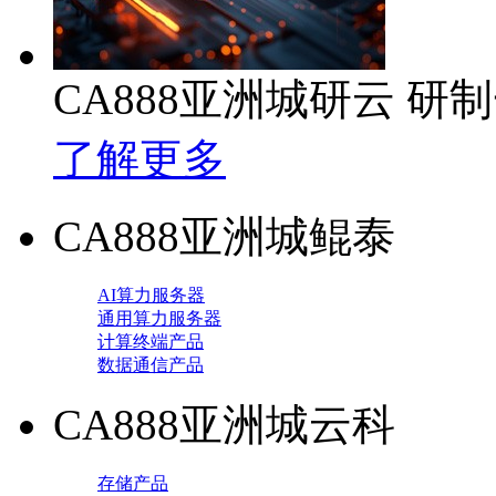
CA888亚洲城研云 
了解更多
CA888亚洲城鲲泰
AI算力服务器
通用算力服务器
计算终端产品
数据通信产品
CA888亚洲城云科
存储产品