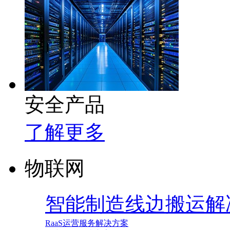
安全产品
了解更多
物联网
智能制造线边搬运解
RaaS运营服务解决方案