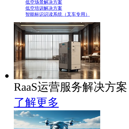
低空场景解决方案
低空培训解决方案
智能标识识读系统（叉车专用）
RaaS运营服务解决方案
了解更多