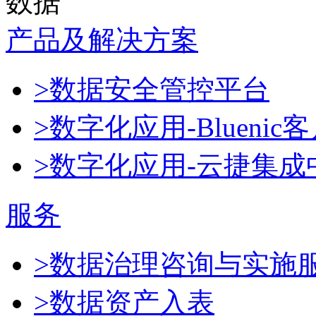
数据
产品及解决方案
>数据安全管控平台
>数字化应用-Blueni
>数字化应用-云捷集成
服务
>数据治理咨询与实施
>数据资产入表