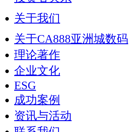
关于我们
关于CA888亚洲城数码
理论著作
企业文化
ESG
成功案例
资讯与活动
联系我们