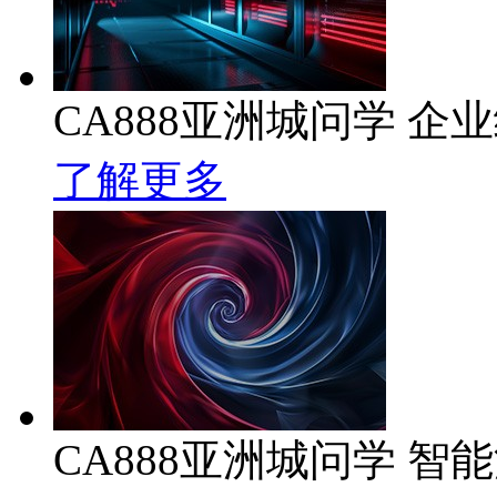
CA888亚洲城问学 企业
了解更多
CA888亚洲城问学 智